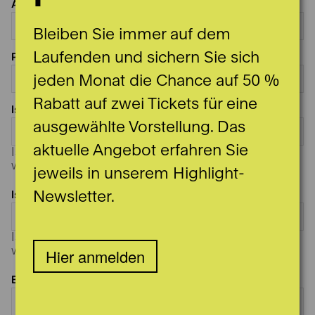
Anzahl Abo
Bleiben Sie immer auf dem
Laufenden und sichern Sie sich
Preiskategorie
jeden Monat die Chance auf 50 %
Rabatt auf zwei Tickets für eine
Ist die Kategorie ausgebucht, bestelle ich
ausgewählte Vorstellung. Das
aktuelle Angebot erfahren Sie
Ist die gewünschte Preiskategorie ausgebucht,
wünsche ich:
jeweils in unserem Highlight-
Newsletter.
Ist die Kategorie ausgebucht, bestelle ich
Ist die gewünschte Preiskategorie ausgebucht,
wünsche ich:
Hier anmelden
Bemerkung/Sitzplatzwunsch