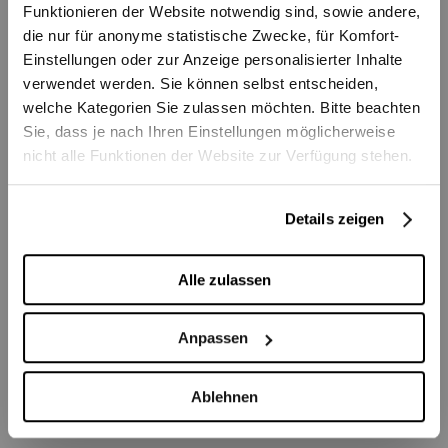
Vorname/Name
Funktionieren der Website notwendig sind, sowie andere,
die nur für anonyme statistische Zwecke, für Komfort-
Einstellungen oder zur Anzeige personalisierter Inhalte
Strasse/Nummer
verwendet werden. Sie können selbst entscheiden,
welche Kategorien Sie zulassen möchten. Bitte beachten
Sie, dass je nach Ihren Einstellungen möglicherweise
PLZ/Ort
nicht alle Funktionen der Website zur Verfügung stehen.
Details zeigen
Telefon
Alle zulassen
E-Mail
Anpassen
Bestellen
Ablehnen