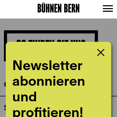
SO FINDEN SIE UNS
Newsletter
abonnieren
Casino Bern
und
Stadttheater
profitieren!