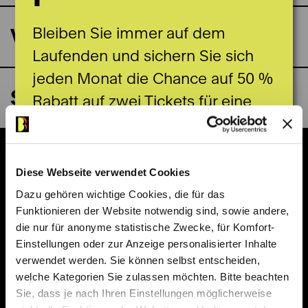
Vidmarhallen
Bleiben Sie immer auf dem
Laufenden und sichern Sie sich
jeden Monat die Chance auf 50 %
Saalpläne
Rabatt auf zwei Tickets für eine
ausgewählte Vorstellung. Das
aktuelle Angebot erfahren Sie
Billettkasse im Stadttheater
jeweils in unserem Highlight-
Diese Webseite verwendet Cookies
Newsletter.
Dazu gehören wichtige Cookies, die für das
Unsere Billettkasse bleibt bis einschliesslich
Funktionieren der Website notwendig sind, sowie andere,
10. August geschlossen. Tickets sind
die nur für anonyme statistische Zwecke, für Komfort-
jederzeit online erhältlich. Ab dem 11. August
Einstellungen oder zur Anzeige personalisierter Inhalte
Hier anmelden
sind wir wieder persönlich für Sie da.
verwendet werden. Sie können selbst entscheiden,
welche Kategorien Sie zulassen möchten. Bitte beachten
Kasse/Information
031 329 52 52
Sie, dass je nach Ihren Einstellungen möglicherweise
Zentrale
031 329 51 11