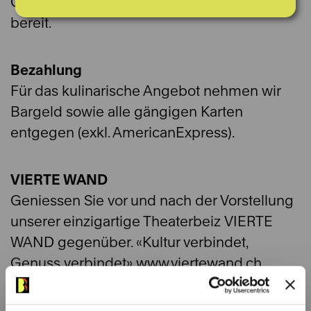
Getränke und Snacks für Sie pünktlich
bereit.
Bezahlung
Für das kulinarische Angebot nehmen wir
Bargeld sowie alle gängigen Karten
entgegen (exkl. AmericanExpress).
VIERTE WAND
Geniessen Sie vor und nach der Vorstellung
unserer einzigartige Theaterbeiz VIERTE
WAND gegenüber. «Kultur verbindet,
Genuss verbindet»
www.viertewand.ch
Montag-Samstag 11:30-22:00/23:00*