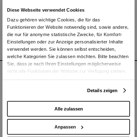
Sonntags-Brunch 09:00-14:30
Diese Webseite verwendet Cookies
Dazu gehören wichtige Cookies, die für das
Funktionieren der Website notwendig sind, sowie andere,
die nur für anonyme statistische Zwecke, für Komfort-
Einstellungen oder zur Anzeige personalisierter Inhalte
verwendet werden. Sie können selbst entscheiden,
welche Kategorien Sie zulassen möchten. Bitte beachten
Sie, dass je nach Ihren Einstellungen möglicherweise
nicht alle Funktionen der Website zur Verfügung stehen.
VIDMARHALLEN LE BEIZLI
Details zeigen
Von Dienstag bis Samstag können Sie im
Alle zulassen
Restaurant «
Le Beizli
» in einen gelungenen
Theaterabend starten und ihn dort wieder
Anpassen
ausklingen lassen.