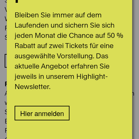
Stimmen Sie sich für eine berauschende
Vorstellung ein: Geniessen Sie ausgesuchte
Bleiben Sie immer auf dem
Weine, erfrischende Getränke aus der
Laufenden und sichern Sie sich
Region, dazu erwartet Sie eine kleine, feine
jeden Monat die Chance auf 50 %
Selektion an Snacks.
Rabatt auf zwei Tickets für eine
ausgewählte Vorstellung. Das
Angebot
aktuelle Angebot erfahren Sie
jeweils in unserem Highlight-
Reservationen Pause
Newsletter.
Ab 1 Stunde vor Vorstellungsbeginn nehmen
wir in der Kassenhalle (links) des
Stadttheaters gerne Ihre Reservation und
Hier anmelden
Bestellung für die Pause entgegen. Zur
Pause stehen dann Ihre gewünschten