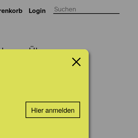
renkorb
Login
ch
Über uns
Hier anmelden