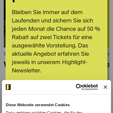
Bleiben Sie immer auf dem
Laufenden und sichern Sie sich
jeden Monat die Chance auf 50 %
Rabatt auf zwei Tickets für eine
ausgewählte Vorstellung. Das
aktuelle Angebot erfahren Sie
Schauspiel
Schausp
jeweils in unserem Highlight-
Wachtmeister Studer
Die
Newsletter.
Villa Morillon
Stadtt
20.08.2026 - 27.08.2026
26.08.
Hier anmelden
Diese Webseite verwendet Cookies
Dazu gehören wichtige Cookies, die für das