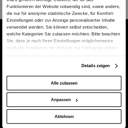
Tickets
Funktionieren der Website notwendig sind, sowie andere,
die nur für anonyme statistische Zwecke, für Komfort-
Einstellungen oder zur Anzeige personalisierter Inhalte
verwendet werden. Sie können selbst entscheiden,
Billettkasse im Stadttheater
welche Kategorien Sie zulassen möchten. Bitte beachten
Sie, dass je nach Ihren Einstellungen möglicherweise
nicht alle Funktionen der Website zur Verfügung stehen.
Unsere Billettkasse bleibt bis einschliesslich
10. August geschlossen. Tickets sind
jederzeit online erhältlich. Ab dem 11. August
Details zeigen
sind wir wieder persönlich für Sie da.
Alle zulassen
Kasse/Information
031 329 52 52
Zentrale
031 329 51 11
kasse@buehnenbern.ch
Anpassen
Ablehnen
Newsletter abonnieren