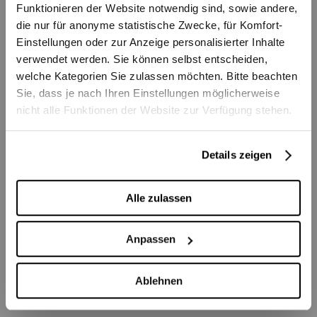
Vorname/Name
Funktionieren der Website notwendig sind, sowie andere,
die nur für anonyme statistische Zwecke, für Komfort-
Einstellungen oder zur Anzeige personalisierter Inhalte
Strasse/Nummer
verwendet werden. Sie können selbst entscheiden,
welche Kategorien Sie zulassen möchten. Bitte beachten
Sie, dass je nach Ihren Einstellungen möglicherweise
PLZ/Ort
nicht alle Funktionen der Website zur Verfügung stehen.
Details zeigen
Telefon
Alle zulassen
E-Mail
Anpassen
Bestellen
Ablehnen