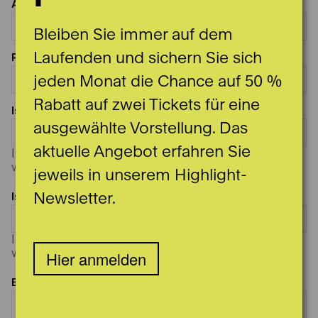
Anzahl Abo
Bleiben Sie immer auf dem
Laufenden und sichern Sie sich
Preiskategorie
jeden Monat die Chance auf 50 %
Rabatt auf zwei Tickets für eine
Ist die Kategorie ausgebucht, bestelle ich
ausgewählte Vorstellung. Das
aktuelle Angebot erfahren Sie
Ist die gewünschte Preiskategorie ausgebucht,
wünsche ich:
jeweils in unserem Highlight-
Newsletter.
Ist die Kategorie ausgebucht, bestelle ich
Ist die gewünschte Preiskategorie ausgebucht,
wünsche ich:
Hier anmelden
Bemerkung/Sitzplatzwunsch