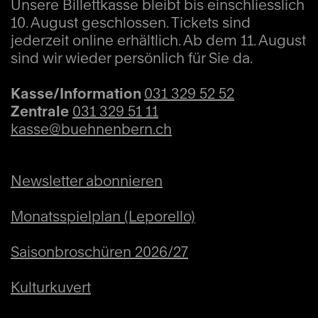
Koji Kondo / arr. Nic Raine (4’)
Unsere Billettkasse bleibt bis einschliesslich
10. August geschlossen. Tickets sind
jederzeit online erhältlich. Ab dem 11. August
Suite aus GOD OF WAR
sind wir wieder persönlich für Sie da.
Bear McCreary / arr. Thomas Byla (9‘)
Kasse/Information
031 329 52 52
Zentrale
031 329 51 11
«Baba Yetu»
aus CIVILIZATION IV
kasse@buehnenbern.ch
Christopher Tin (4’)
Newsletter abonnieren
«One Winged Angel»
aus FINAL FANTASY
VII
Monatsspielplan (Leporello)
Nobuo Uematsu (5‘)
Saisonbroschüren 2026/27
«Toss A Coin To Your Witcher»
aus THE
Kulturkuvert
WITCHER (Serie)