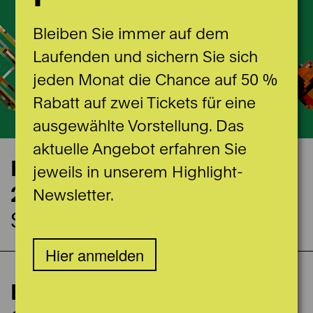
Bleiben Sie immer auf dem
Laufenden und sichern Sie sich
jeden Monat die Chance auf 50 %
Rabatt auf zwei Tickets für eine
ausgewählte Vorstellung. Das
aktuelle Angebot erfahren Sie
Konzerttermin
jeweils in unserem Highlight-
27.06.2025
Newsletter.
Stadttheater
Hier anmelden
ca. 110 Minuten (inkl. Pause)
Extrakonzert
Epic Game Moments in