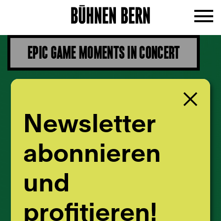
EPIC GAME MOMENTS IN CONCERT
Newsletter
abonnieren
und
profitieren!