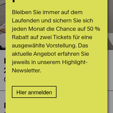
Bleiben Sie immer auf dem
Laufenden und sichern Sie sich
jeden Monat die Chance auf 50 %
Rabatt auf zwei Tickets für eine
ausgewählte Vorstellung. Das
aktuelle Angebot erfahren Sie
Konzerttermin
jeweils in unserem Highlight-
26.03.2026
Newsletter.
Casino Bern Grosser Saal
Hier anmelden
ca. 115 Min.
Mozarts Requiem
Spieldaten