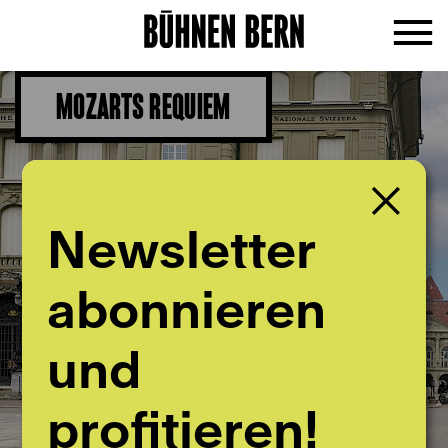
MOZARTS REQUIEM
Newsletter
abonnieren
und
profitieren!