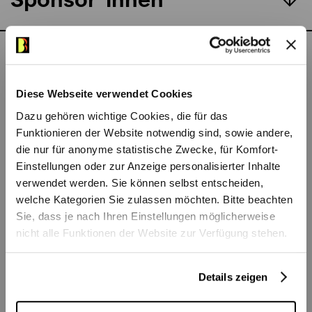
Requiem
und Marie-Andrée Bouchard-Lesieur bringt
Mozarts Requiem unter der Leitung von
Alevtina Ioffe, Chefdirigentin der Oper Bern,
zur Aufführung. Vorab erklingt Mozarts
Das könnte Ihnen auch
fünftes, letztes Violinkonzert – interpretiert
Diese Webseite verwendet Cookies
gefallen
von der ukrainisch-deutschen Geigerin
Dazu gehören wichtige Cookies, die für das
Diana Tishchenko.
Funktionieren der Website notwendig sind, sowie andere,
Bühnen Bern
·
Audioeinführung: Mozarts Requiem
die nur für anonyme statistische Zwecke, für Komfort-
Einstellungen oder zur Anzeige personalisierter Inhalte
verwendet werden. Sie können selbst entscheiden,
welche Kategorien Sie zulassen möchten. Bitte beachten
Im Rahmen des 9. Symphoniekonzerts
Sie, dass je nach Ihren Einstellungen möglicherweise
gastiert das Berner Symphonieorchester im
nicht alle Funktionen der Website zur Verfügung stehen.
renommierten Théâtre des Champs-Élysées
in Paris – einem der traditionsreichsten
Details zeigen
Konzerthäuser Europas. Erleben Sie dieses
besondere musikalische Ereignis auch in