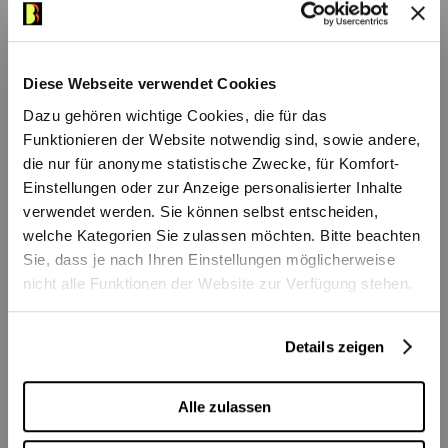
Das könnte Ihnen auch
zu bekannten Berner Volksliedern, die zum
gefallen
Mitsingen einladen. Im Fokus sind
Diese Webseite verwendet Cookies
altbekannte Melodien, die in Erinnerungen
Dazu gehören wichtige Cookies, die für das
schwel­gen lassen.
Funktionieren der Website notwendig sind, sowie andere,
die nur für anonyme statistische Zwecke, für Komfort-
Einstellungen oder zur Anzeige personalisierter Inhalte
verwendet werden. Sie können selbst entscheiden,
welche Kategorien Sie zulassen möchten. Bitte beachten
Sie, dass je nach Ihren Einstellungen möglicherweise
nicht alle Funktionen der Website zur Verfügung stehen.
Details zeigen
Saisonauftakt
Berner 
Alle zulassen
Openair-Konzert auf
Als