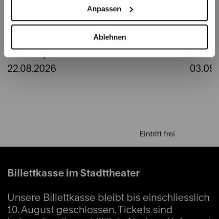
Anpassen
dem Bundesplatz
Zar
Ablehnen
Bundesplatz
Casino
22.08.2026
03.09.
Eintritt frei
Billettkasse im Stadttheater
Unsere Billettkasse bleibt bis einschliesslich
10. August geschlossen. Tickets sind