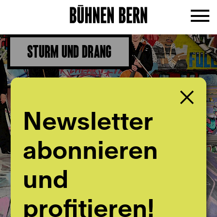
STURM UND DRANG
Newsletter
abonnieren
und
profitieren!