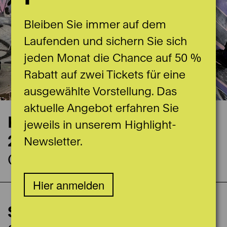
Bleiben Sie immer auf dem
Laufenden und sichern Sie sich
jeden Monat die Chance auf 50 %
Rabatt auf zwei Tickets für eine
ausgewählte Vorstellung. Das
aktuelle Angebot erfahren Sie
Konzerttermin
jeweils in unserem Highlight-
23.10.2025
Newsletter.
Casino Bern Grosser Saal
Hier anmelden
ca. 100 Min inklusive Pause
2. Symphoniekonzert
Sturm und Drang
Einführung
60' vor Vorstellungsbeginn