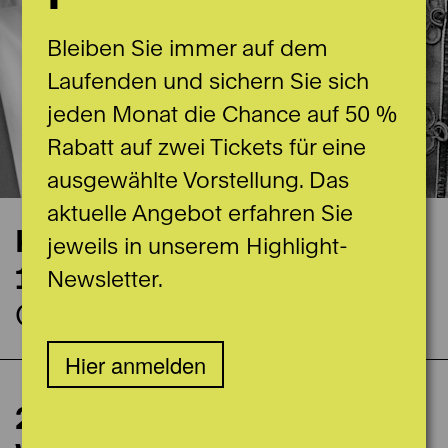
Bleiben Sie immer auf dem
Laufenden und sichern Sie sich
jeden Monat die Chance auf 50 %
Rabatt auf zwei Tickets für eine
ausgewählte Vorstellung. Das
aktuelle Angebot erfahren Sie
Konzerttermin
jeweils in unserem Highlight-
19.10.2023
Newsletter.
Casino Bern Grosser Saal
Hier anmelden
130 Minuten inkl. Pause
2. Symphoniekonzert:
Spieldaten