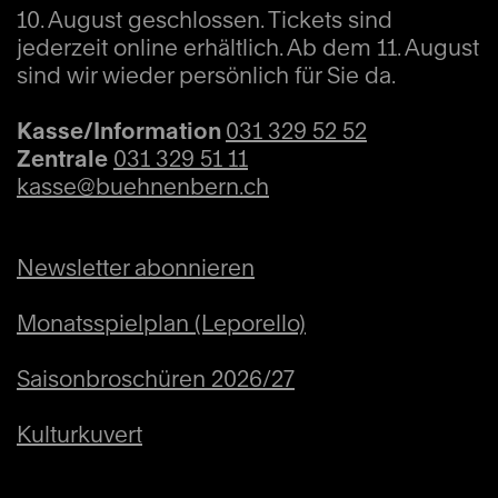
10. August geschlossen. Tickets sind
Wolfgang Amadeus Mozart (1756 – 1791)
jederzeit online erhältlich. Ab dem 11. August
Konzert für Klavier und Orchester d-Moll KV
sind wir wieder persönlich für Sie da.
466 (1785) (32')
Kasse/Information
031 329 52 52
Zentrale
031 329 51 11
Gustav Mahler (1860 – 1911)
kasse@buehnenbern.ch
Symphonie Nr. 5 cis-Moll (1901 – 04, rev.
1911) (75')
Newsletter abonnieren
Monatsspielplan (Leporello)
Saisonbroschüren 2026/27
Kulturkuvert