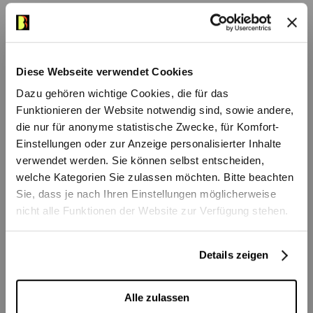
«Wolferl» jedoch pflegt Grimaud eine ganz
Das könnte Ihnen auch
besondere Beziehung: zu Wolfgang
gefallen
Amadeus Mozart! Dessen Klavierkonzert KV
Diese Webseite verwendet Cookies
466 ist das erste von nur zwei (aus über
Dazu gehören wichtige Cookies, die für das
zwanzig!) Klavierkonzerten, das Mozart in
Funktionieren der Website notwendig sind, sowie andere,
Moll komponiert hat. In seiner emotionalen
die nur für anonyme statistische Zwecke, für Komfort-
Tiefe und Abkehr von gängigen
Einstellungen oder zur Anzeige personalisierter Inhalte
verwendet werden. Sie können selbst entscheiden,
Unterhaltungsidealen gilt es als ein
welche Kategorien Sie zulassen möchten. Bitte beachten
Wendepunkt in Mozarts Schaffen und übte
Sie, dass je nach Ihren Einstellungen möglicherweise
Bühnen Bern
·
Audioeinführung: 2. Symphoniekonzert
auf nachfolgende Komponist*innen wie
nicht alle Funktionen der Website zur Verfügung stehen.
etwa Beethoven grossen Einfluss aus. Wie
Mozart war auch Gustav Mahler seiner Zeit
Details zeigen
oft voraus. Mit Mahlers fünfter Symphonie
und ihrem Spiel mit emotionalen
Alle zulassen
Saisonauftakt
Berner 