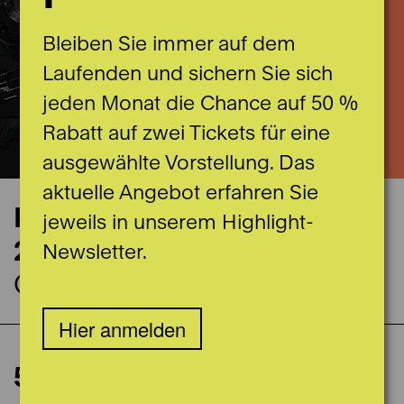
Bleiben Sie immer auf dem
Laufenden und sichern Sie sich
jeden Monat die Chance auf 50 %
Rabatt auf zwei Tickets für eine
ausgewählte Vorstellung. Das
aktuelle Angebot erfahren Sie
Konzerttermin
jeweils in unserem Highlight-
21.12.2023
Newsletter.
Casino Bern Grosser Saal
Hier anmelden
110 Minuten inkl. Pause
5. Symphoniekonzert:
Spieldaten