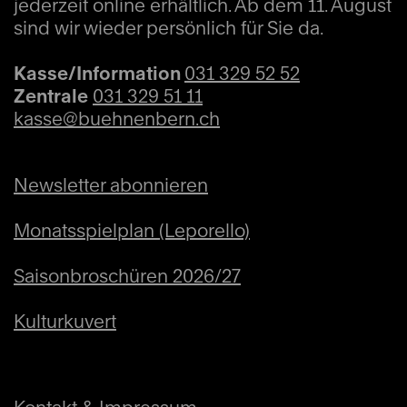
jederzeit online erhältlich. Ab dem 11. August
KV 219 (1775) (30')
sind wir wieder persönlich für Sie da.
Kasse/Information
031 329 52 52
Richard Strauss (1864 – 1949)
Zentrale
031 329 51 11
Also sprach Zarathustra, Tondichtung frei
kasse@buehnenbern.ch
nach Friedrich Nietzsche, op. 30 (1896) (35')
Newsletter abonnieren
Monatsspielplan (Leporello)
Saisonbroschüren 2026/27
Kulturkuvert