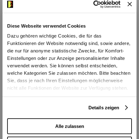
Das könnte Ihnen auch
Chefdirigent der New Yorker Philharmoniker
gefallen
und veranstaltete in diesem
Zusammenhang mehrere «Historical
Diese Webseite verwendet Cookies
Concerts», bei denen er dem New Yorker
Dazu gehören wichtige Cookies, die für das
Publikum historische Werke vorstellte – so
Funktionieren der Website notwendig sind, sowie andere,
die nur für anonyme statistische Zwecke, für Komfort-
im Winter 1909 auch die Bach-Suite, die
Einstellungen oder zur Anzeige personalisierter Inhalte
Mahler mit üppigen Klangfarben und einem
verwendet werden. Sie können selbst entscheiden,
Schuss Wien anreicherte. Mitten im Winter
welche Kategorien Sie zulassen möchten. Bitte beachten
Bühnen Bern
·
Audioeinführung: 5. Symphoniekonzert
erlebte 1775 auch Mozarts letztes von
Sie, dass je nach Ihren Einstellungen möglicherweise
nicht alle Funktionen der Website zur Verfügung stehen.
insgesamt fünf Violinkonzerten seine
Uraufführung in Salzburg – und sorgte
Details zeigen
insbesondere mit dem «alla turca»-
Charakter des Finalsatzes für
Saisonauftakt
Berner 
Alle zulassen
Aufmerksamkeit. Zum ersten Mal in Bern:
Die international gefeierte Dirigentin Dalia
Openair-Konzert auf
Als