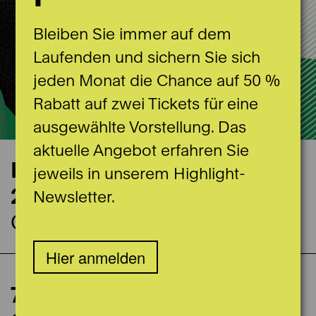
Bleiben Sie immer auf dem
Laufenden und sichern Sie sich
jeden Monat die Chance auf 50 %
Rabatt auf zwei Tickets für eine
ausgewählte Vorstellung. Das
aktuelle Angebot erfahren Sie
Konzerttermin
jeweils in unserem Highlight-
29.02.2024
Newsletter.
Casino Bern Grosser Saal
Hier anmelden
105 Minuten inkl. Pause
Einführung
7. Symphoniekonzert:
60' vor Vorstellungsbeginn