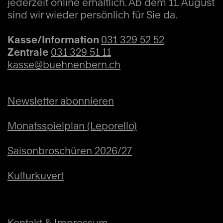
jederzeit online erhältlich. Ab dem 11. August
sind wir wieder persönlich für Sie da.
Ralph Vaughan Williams (1872 – 1958)
Kasse/Information
031 329 52 52
Symphonie Nr. 5 D-Dur (1938 – 43) (40')
Zentrale
031 329 51 11
kasse@buehnenbern.ch
Newsletter abonnieren
Monatsspielplan (Leporello)
Saisonbroschüren 2026/27
Kulturkuvert
Kontakt & Impressum