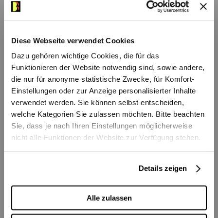
Das könnte Ihnen auch
Stunden, in denen ein Tag in den nächsten
gefallen
übergeht. In dunklen Zeiten erfuhr auch die
fünfte Symphonie von Ralph Vaughan
Diese Webseite verwendet Cookies
Williams 1943 in der Londoner Royal Albert
Dazu gehören wichtige Cookies, die für das
Hall ihre Uraufführung. Der Pfarrerssohn
Funktionieren der Website notwendig sind, sowie andere,
die nur für anonyme statistische Zwecke, für Komfort-
hatte u. a. bei Max Bruch und Maurice Ravel
Einstellungen oder zur Anzeige personalisierter Inhalte
studiert und in der Rückbesinnung auf
verwendet werden. Sie können selbst entscheiden,
englische Volkslieder schliesslich seine
welche Kategorien Sie zulassen möchten. Bitte beachten
ganz eigene musikalische Sprache
Sie, dass je nach Ihren Einstellungen möglicherweise
nicht alle Funktionen der Website zur Verfügung stehen.
gefunden. Mit seiner fünften Symphonie
komponierte Vaughan Williams mitten im
Bühnen Bern
·
Audioeinführung: 7. Symphoniekonzert
Details zeigen
Zweiten Weltkrieg ein zutiefst spirituelles
Werk – als Zeichen der Hoffnung in der
Saisonauftakt
Berner 
Alle zulassen
Dunkelheit. Am Pult steht der Co-
Openair-Konzert auf
Als
Operndirektor und Chefdirigent der Oper