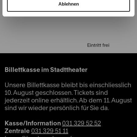
22.08.2026
03.09.
Ablehnen
Eintritt frei
Billettkasse im Stadttheater
Unsere Billettkasse bleibt bis einschliesslich
10. August geschlossen. Tickets sind
jederzeit online erhältlich. Ab dem 11. August
sind wir wieder persönlich für Sie da.
Kasse/Information
031 329 52 52
Zentrale
031 329 51 11