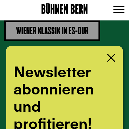
WIENER KLASSIK IN ES-­DUR
Newsletter
abonnieren
und
profitieren!