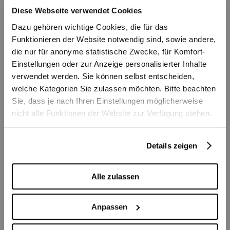
Matineekonzert
Diese Webseite verwendet Cookies
Dazu gehören wichtige Cookies, die für das
Funktionieren der Website notwendig sind, sowie andere,
Tickets
die nur für anonyme statistische Zwecke, für Komfort-
Einstellungen oder zur Anzeige personalisierter Inhalte
CHF 20
verwendet werden. Sie können selbst entscheiden,
welche Kategorien Sie zulassen möchten. Bitte beachten
Sie, dass je nach Ihren Einstellungen möglicherweise
nicht alle Funktionen der Website zur Verfügung stehen.
Saisonauftakt
Berner 
Details zeigen
Openair-Konzert auf
Als
Alle zulassen
dem Bundesplatz
Zar
Anpassen
Bundesplatz
Casino