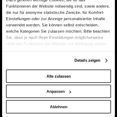
Monatsspielplan (Leporello)
Funktionieren der Website notwendig sind, sowie andere,
Bleiben Sie immer auf dem
die nur für anonyme statistische Zwecke, für Komfort-
Saisonbroschüren 2026/27
Einstellungen oder zur Anzeige personalisierter Inhalte
Laufenden und sichern Sie sich
verwendet werden. Sie können selbst entscheiden,
jeden Monat die Chance auf 50 %
Kulturkuvert
welche Kategorien Sie zulassen möchten. Bitte beachten
Rabatt auf zwei Tickets für eine
Sie, dass je nach Ihren Einstellungen möglicherweise
nicht alle Funktionen der Website zur Verfügung stehen.
ausgewählte Vorstellung. Das
aktuelle Angebot erfahren Sie
Kontakt & Impressum
Details zeigen
jeweils in unserem Highlight-
Presse
Newsletter.
Alle zulassen
AGB
Anpassen
Hier anmelden
Datenschutzerklärung
Ablehnen
Intranet