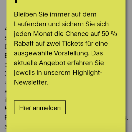
Bleiben Sie immer auf dem
Laufenden und sichern Sie sich
Angela H. Fischer studierte an der
jeden Monat die Chance auf 50 %
Staatlichen Hochschule für Musik und
Rabatt auf zwei Tickets für eine
Darstellende Kunst in Stuttgart.
ausgewählte Vorstellung. Das
Engagements führten sie unter anderem an
aktuelle Angebot erfahren Sie
das Düsseldorfer Kom(m)ödchen
jeweils in unserem Highlight-
(politisches Kabarett), die Oper Wuppertal
Newsletter.
und das Eurotheater Central in Bonn. Sie
spielte mit Willy Millowitsch und tourte mit
ihren Kabarettsoli
PatientenStadl
und
Zu
Hier anmelden
Höherem
geboren. Bei den
Frankenfestspielen in Röttingen spielte sie u.
a. die Öffentliche Meinung in Offenbachs