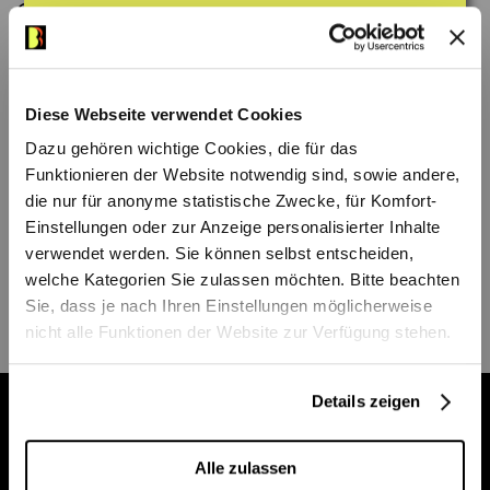
Operette
Orpheus in der Unterwelt
und trat
in
Der Vetter aus Dingsda
und
Flashdance –
das Musical
auf. Grosse Erfolge feierte die
Künstlerin mit ihrer Darstellung der
Diese Webseite verwendet Cookies
Hildegard Knef.
Dazu gehören wichtige Cookies, die für das
Bei Bühnen Bern war Angela H. Fischer in
Funktionieren der Website notwendig sind, sowie andere,
die nur für anonyme statistische Zwecke, für Komfort-
der Spielzeit 2023/24 als Cagelle in
La Cage
Einstellungen oder zur Anzeige personalisierter Inhalte
aux Folles
zu erleben. In der Spielzeit
verwendet werden. Sie können selbst entscheiden,
2025/26 tritt sie als Priester in
Jesus Christ
welche Kategorien Sie zulassen möchten. Bitte beachten
Superstar
auf.
Sie, dass je nach Ihren Einstellungen möglicherweise
nicht alle Funktionen der Website zur Verfügung stehen.
Details zeigen
Billettkasse im Stadttheater
Alle zulassen
Unsere Billettkasse bleibt bis einschliesslich