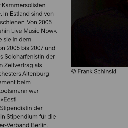
r Kammersolisten
 In Estland sind von
schienen. Von 2005
nuhin Live Music Now».
e sie in dem
on 2005 bis 2007 und
ls Soloharfenistin der
 Zeitvertrag als
© Frank Schinski
chesters Altenburg-
gement beim
 Lootsmann war
 «Eesti
 Stipendiatin der
ein Stipendium für die
r-Verband Berlin.