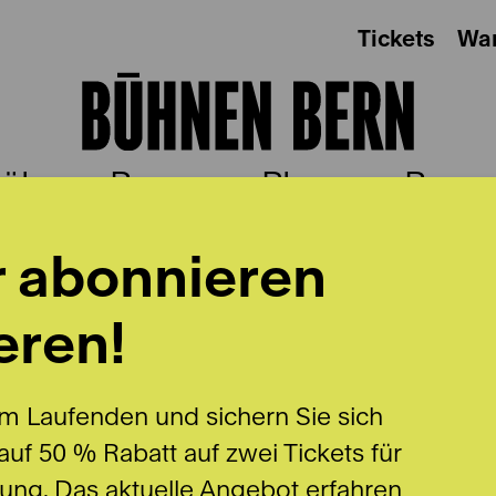
Tickets
Wa
ühnen Bern
Plus
Besu
r abonnieren
eren!
MANN
m Laufenden und sichern Sie sich
uf 50 % Rabatt auf zwei Tickets für
lung. Das aktuelle Angebot erfahren