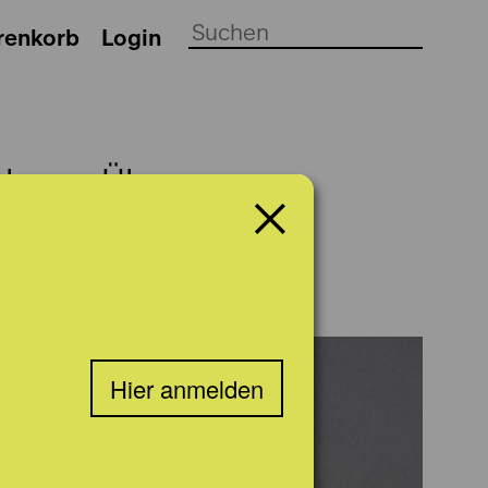
renkorb
Login
ch
Über uns
Hier anmelden