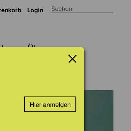
renkorb
Login
ch
Über uns
Hier anmelden