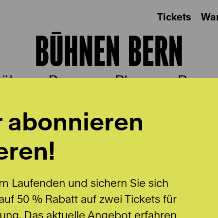
Tickets
Wa
ühnen Bern
Plus
Besu
r abonnieren
eren!
DAVIS
m Laufenden und sichern Sie sich
uf 50 % Rabatt auf zwei Tickets für
lung. Das aktuelle Angebot erfahren