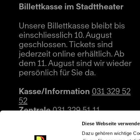
Billettkasse im Stadttheater
Unsere Billettkasse bleibt bis
einschliesslich 10. August
geschlossen. Tickets sind
jederzeit online erhältlich. Ab
dem 11. August sind wir wieder
persönlich für Sie da.
Kasse/Information
031 329 52
52
Zentrale
031 329 51 11
kasse@buehnenbern.ch
Diese Webseite verwende
Dazu gehören wichtige Coo