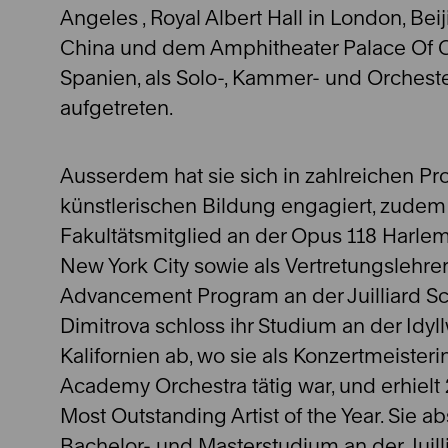
Angeles , Royal Albert Hall in London, Beij
China und dem Amphitheater Palace Of C
Spanien, als Solo-, Kammer- und Orchest
aufgetreten.
Ausserdem hat sie sich in zahlreichen Pro
künstlerischen Bildung engagiert, zudem 
Fakultätsmitglied an der Opus 118 Harlem
New York City sowie als Vertretungslehre
Advancement Program an der Juilliard Sc
Dimitrova schloss ihr Studium an der Idyl
Kalifornien ab, wo sie als Konzertmeisterin
Academy Orchestra tätig war, und erhielt 
Most Outstanding Artist of the Year. Sie abs
Bachelor- und Masterstudium an der Juill