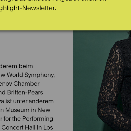
ghlight-Newsletter.
anderem beim
New World Symphony,
Tsenov Chamber
d Britten-Pears
va ist unter anderem
tan Museum in New
r for the Performing
 Concert Hall in Los