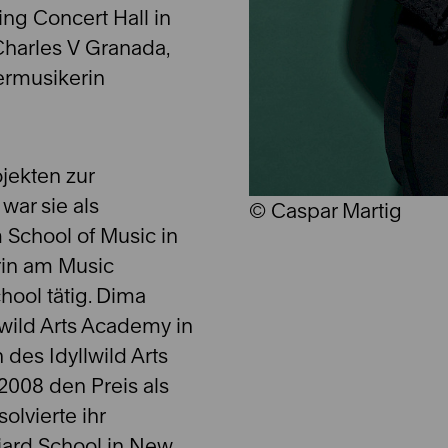
ing Concert Hall in
harles V Granada,
ermusikerin
jekten zur
war sie als
© Caspar Martig
 School of Music in
rin am Music
hool tätig. Dima
lwild Arts Academy in
 des Idyllwild Arts
2008 den Preis als
olvierte ihr
iard School in New