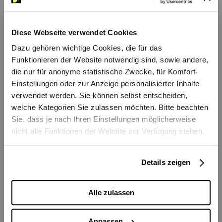
Basel.
Diese Webseite verwendet Cookies
Während des Studiums hat sie an
Dazu gehören wichtige Cookies, die für das
Funktionieren der Website notwendig sind, sowie andere,
verschiedenen Meisterkursen u. A. bei
die nur für anonyme statistische Zwecke, für Komfort-
Zakhar Bron, Dora Schwarzberg, Igor Ozim,
Einstellungen oder zur Anzeige personalisierter Inhalte
Giula Stuller teilgenommen.
verwendet werden. Sie können selbst entscheiden,
welche Kategorien Sie zulassen möchten. Bitte beachten
Sie, dass je nach Ihren Einstellungen möglicherweise
Seit 2015 spielt Ekaterina beim Trio
nicht alle Funktionen der Website zur Verfügung stehen.
Classicus. Mit dem Trio hat sie bereits am
Melbourne Chamber Music Competition
Details zeigen
teilgenommen und viele Konzerte an
verschiedenen Orten Europas gespielt.
Alle zulassen
Ausserdem hat Ekaterina mit diversen
Anpassen