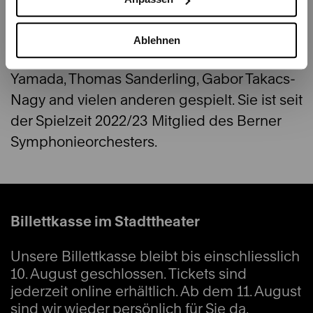
Orchestern unter der Leitung von Dirigenten
wie: James Conlon, Gennady
Ablehnen
Rozhdestvensky, Vladimir Yurovsky, Kazuki
Yamada, Thomas Sanderling, Gabor Takacs-
Nagy and vielen anderen gespielt. Sie ist seit
der Spielzeit 2022/23 Mitglied des Berner
Symphonieorchesters.
Billettkasse im Stadttheater
Unsere Billettkasse bleibt bis einschliesslich
10. August geschlossen. Tickets sind
jederzeit online erhältlich. Ab dem 11. August
sind wir wieder persönlich für Sie da.