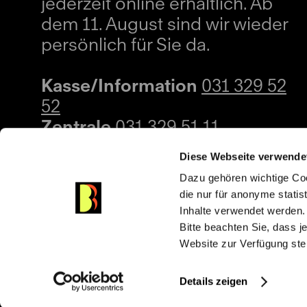
jederzeit online erhältlich. Ab
dem 11. August sind wir wieder
persönlich für Sie da.
Kasse/Information
031 329 52
52
Zentrale
031 329 51 11
kasse@buehnenbern.ch
Diese Webseite verwende
Dazu gehören wichtige Coo
die nur für anonyme statis
Inhalte verwendet werden.
Bitte beachten Sie, dass j
Website zur Verfügung ste
Details zeigen