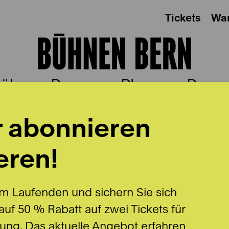
Tickets
Wa
ühnen Bern
Plus
Besu
r abonnieren
eren!
ER
m Laufenden und sichern Sie sich
uf 50 % Rabatt auf zwei Tickets für
lung. Das aktuelle Angebot erfahren