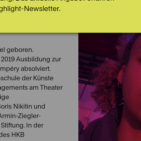
ghlight-Newsletter.
asel geboren.
 2019 Ausbildung zur
mpéry absolviert.
hschule der Künste
agements am Theater
ige
ris Nikitin und
Armin-Ziegler-
Stiftung. In der
l des HKB