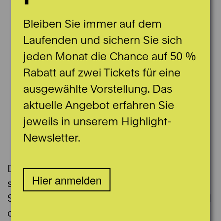
Bleiben Sie immer auf dem
Laufenden und sichern Sie sich
jeden Monat die Chance auf 50 %
Rabatt auf zwei Tickets für eine
ausgewählte Vorstellung. Das
aktuelle Angebot erfahren Sie
jeweils in unserem Highlight-
Newsletter.
© Caspar Martig
Die belgische Geigerin Eugenia Karni
Hier anmelden
stammt aus einer Musikerfamilie. Ihr
Studium absolvierte sie bei Zakhar Bron and
der Hochschule für Musik in Köln und bei