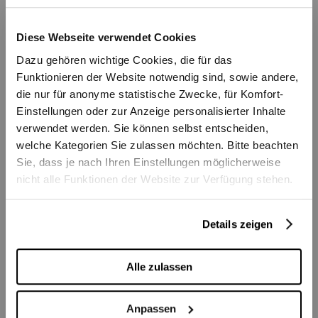
Seit 2022 ist Eugenia 2. Konzertmeisterin
Diese Webseite verwendet Cookies
beim Berner Symphonieorchester und 1.
Dazu gehören wichtige Cookies, die für das
Konzertmeisterin des Orchestre de
Funktionieren der Website notwendig sind, sowie andere,
Chambre de Fribourg. Darüber hinaus ist
die nur für anonyme statistische Zwecke, für Komfort-
Einstellungen oder zur Anzeige personalisierter Inhalte
Eugenia eine viel gefragte Gast-
verwendet werden. Sie können selbst entscheiden,
Konzertmeisterin bei Festival Strings Luzern,
welche Kategorien Sie zulassen möchten. Bitte beachten
Opera de La Monnaie in Brüssel, Orchestre
Sie, dass je nach Ihren Einstellungen möglicherweise
National de Belgique, Orchestre de la Suisse
nicht alle Funktionen der Website zur Verfügung stehen.
Romande, Basel Symphonieorchester,
Duisburger Philharmoniker , Deutsche Radio
Details zeigen
Philharmonie u.v.a
Alle zulassen
Neben ihrer Tätigkeit als Konzertmeisterin
Anpassen
hat Eugenia eine große Leidenschaft für