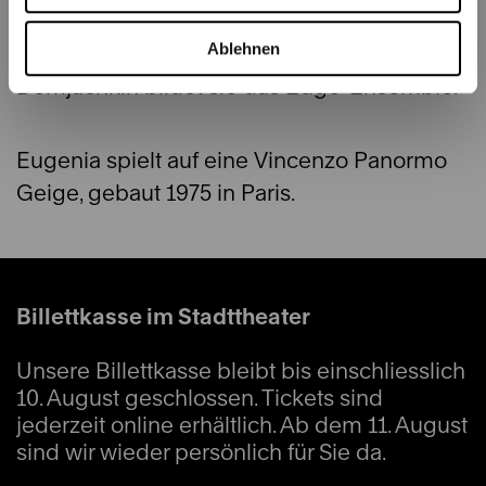
Kammermusik. Zusammen mit ihrem Mann
Ablehnen
Gilad Karni und dem Pianisten Dmitri
Demjachkin bildet sie das Edge-Ensemble.
Eugenia spielt auf eine Vincenzo Panormo
Geige, gebaut 1975 in Paris.
Billettkasse im Stadttheater
Unsere Billettkasse bleibt bis einschliesslich
10. August geschlossen. Tickets sind
jederzeit online erhältlich. Ab dem 11. August
sind wir wieder persönlich für Sie da.