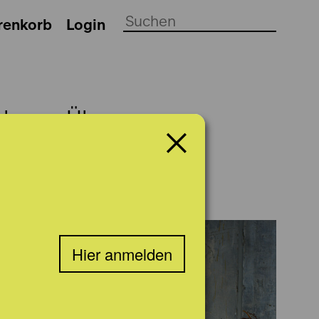
renkorb
Login
ch
Über uns
Hier anmelden