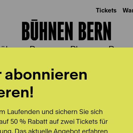
Tickets
Wa
ühnen Bern
Plus
Besu
r abonnieren
eren!
DI
m Laufenden und sichern Sie sich
uf 50 % Rabatt auf zwei Tickets für
lung. Das aktuelle Angebot erfahren