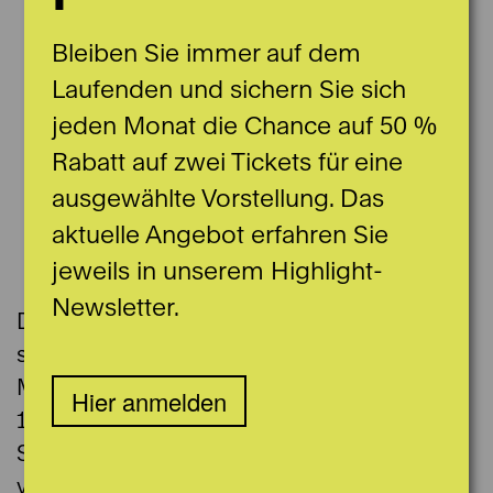
Bleiben Sie immer auf dem
Laufenden und sichern Sie sich
jeden Monat die Chance auf 50 %
Rabatt auf zwei Tickets für eine
ausgewählte Vorstellung. Das
aktuelle Angebot erfahren Sie
jeweils in unserem Highlight-
Newsletter.
Der ungarische Bass György Antalffy
studierte Gesang an der Hochschule für
Musik und darstellende Kunst in Wien. Von
Hier anmelden
1986 bis 1992 war er Chormitglied des
Stadttheater Bern, danach nahm er
verschiedene Engagements in der Schweiz,