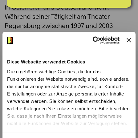
in Österreich und Deutschland wahr.
Während seiner Tätigkeit am Theater
Regensburg zwischen 1997 und 2003
interpretierte er u. a. die Rollen des
Monterone in
Rigoletto
, Micha in
Die
verkaufte Braut
, Mesner in
Tosca
,
Commendatore in
Diese Webseite verwendet Cookies
Don Giovanni
und Karl V.
in
Don Carlos
. Darüber hinaus wirkte er
Dazu gehören wichtige Cookies, die für das
Funktionieren der Website notwendig sind, sowie andere,
mehrere Jahre im Festspielchor der
die nur für anonyme statistische Zwecke, für Komfort-
Bayreuther Festspiele mit. Seit 2003 ist er als
Einstellungen oder zur Anzeige personalisierter Inhalte
festes Mitglied des Chors zurück bei
verwendet werden. Sie können selbst entscheiden,
Bühnen Bern, wo er u. a. den Sprecher in der
welche Kategorien Sie zulassen möchten. Bitte beachten
Sie, dass je nach Ihren Einstellungen möglicherweise
Zauberflöte
sowie Brutamonte in
Fierrabras
nicht alle Funktionen der Website zur Verfügung stehen.
verkörperte. In der Spielzeit 2025/26 ist er als
Caiaphas in
Jesus Christ Superstar
zu