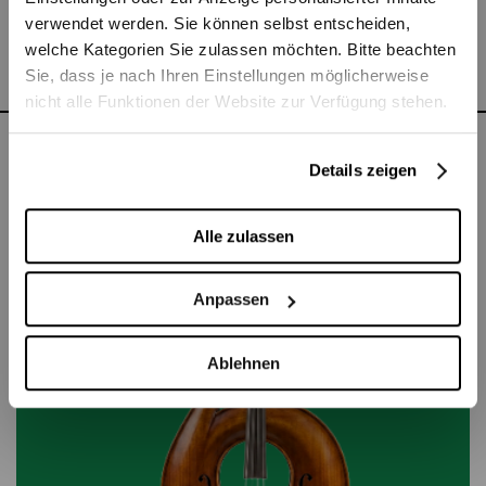
Ich liebe meinen Job, weil…
verwendet werden. Sie können selbst entscheiden,
Es ist der beste Beruf der Welt!
welche Kategorien Sie zulassen möchten. Bitte beachten
Sie, dass je nach Ihren Einstellungen möglicherweise
nicht alle Funktionen der Website zur Verfügung stehen.
Details zeigen
Zu sehen in
Alle zulassen
Anpassen
Ablehnen