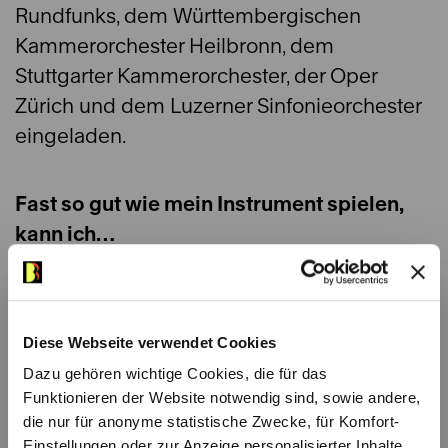
Rundfunks, dem Württembergischen
Kammerorchester Heilbronn, dem
Stuttgarter Kammerorchester, der Oper
Zürich und dem Luzerner Sinfonieorchester
eingeladen.
Fast so gut wie mein Instrument spielen,
kann ich…
Kochen (eigentlich besser…)
Etwas, das ich unbedingt mal machen
Diese Webseite verwendet Cookies
will…
Dazu gehören wichtige Cookies, die für das
Ohne Bratsche nach Japan zu reisen.
Funktionieren der Website notwendig sind, sowie andere,
die nur für anonyme statistische Zwecke, für Komfort-
Einstellungen oder zur Anzeige personalisierter Inhalte