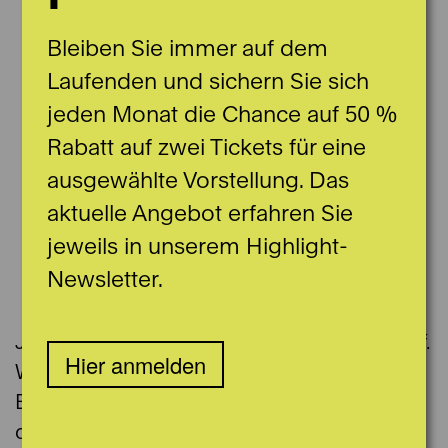
Bleiben Sie immer auf dem
Laufenden und sichern Sie sich
jeden Monat die Chance auf 50 %
Rabatt auf zwei Tickets für eine
ausgewählte Vorstellung. Das
aktuelle Angebot erfahren Sie
jeweils in unserem Highlight-
Newsletter.
© Caspar Martig
Johannes von Bülow studierte Viola bei Prof.
Hier anmelden
W. Stehle an der Universität der Künste
Berlin. Er ist Mitglied im Bülow Quartett, mit
dem er regelmässig konzertiert. Mehrmals