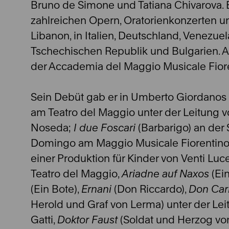
Bruno de Simone und Tatiana Chivarova. E
zahlreichen Opern, Oratorienkonzerten un
Libanon, in Italien, Deutschland, Venezuel
Tschechischen Republik und Bulgarien. A
der Accademia del Maggio Musicale Fiore
Sein Debüt gab er in Umberto Giordanos
am Teatro del Maggio unter der Leitung 
Noseda;
I due Foscari
(Barbarigo) an der 
Domingo am Maggio Musicale Fiorentino
einer Produktion für Kinder von Venti Luc
Teatro del Maggio,
Ariadne auf Naxos
(Ein
(Ein Bote),
Ernani
(Don Riccardo),
Don Car
Herold und Graf von Lerma) unter der Lei
Gatti,
Doktor Faust
(Soldat und Herzog vo