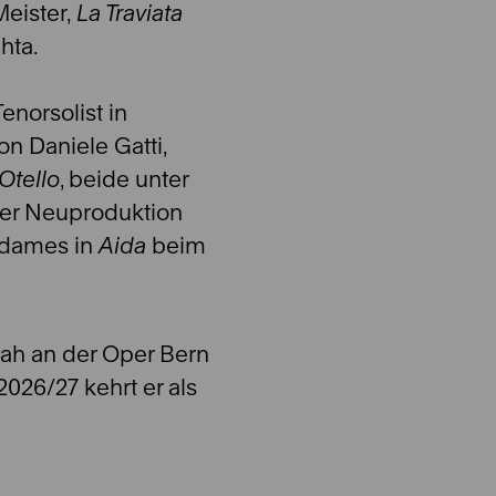
Meister,
La Traviata
hta.
enorsolist in
on Daniele Gatti,
Otello
, beide unter
 der Neuproduktion
adames in
Aida
beim
dah an der Oper Bern
2026/27 kehrt er als