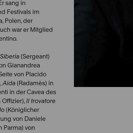
r sang in
d Festivals im
a, Polen, der
uch war er Mitglied
ntino.
Siberia
(Sergeant)
von Gianandrea
Seite von Placido
,
Aida
(Radamès) in
enti in der Cavea des
 Offizier),
Il trovatore
lo
(Königlicher
tung von Daniele
n Parma) von