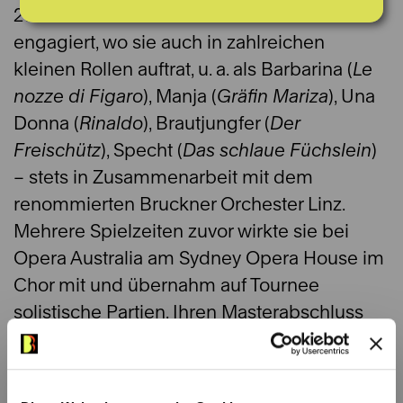
2025 im Chor des Landestheaters Linz
engagiert, wo sie auch in zahlreichen
kleinen Rollen auftrat, u. a. als Barbarina (
Le
nozze di Figaro
), Manja (
Gräfin Mariza
), Una
Donna (
Rinaldo
), Brautjungfer (
Der
Freischütz
), Specht (
Das schlaue Füchslein
)
– stets in Zusammenarbeit mit dem
renommierten Bruckner Orchester Linz.
Mehrere Spielzeiten zuvor wirkte sie bei
Opera Australia am Sydney Opera House im
Chor mit und übernahm auf Tournee
solistische Partien. Ihren Masterabschluss
erwarb sie 2020 am Royal Conservatoire of
Scotland bei Kathleen McKellar Ferguson.
Von 2016 bis 2018 war sie in ihrer