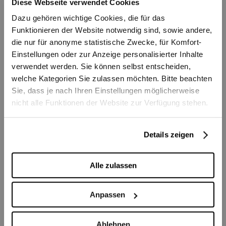
Diese Webseite verwendet Cookies
Heimatstadt Adelaide an der State Opera of
Dazu gehören wichtige Cookies, die für das
South Australia engagiert, wo sie in
Funktionieren der Website notwendig sind, sowie andere,
zahlreichen Rollen und Cover-Partien auf
die nur für anonyme statistische Zwecke, für Komfort-
der Bühne stand.
Einstellungen oder zur Anzeige personalisierter Inhalte
verwendet werden. Sie können selbst entscheiden,
Karinas Repertoire umfasst auch Rollen wie
welche Kategorien Sie zulassen möchten. Bitte beachten
Elle (
La voix humaine
), Lucia (
The Rape of
Sie, dass je nach Ihren Einstellungen möglicherweise
Lucretia
), Gretel (
Hänsel und Gretel
), Pamina
nicht alle Funktionen der Website zur Verfügung stehen.
(
Die Zauberflöte
) und Sœur Constance
(
Dialogues des Carmélites
).
Details zeigen
Sie gewann 2022 den ersten Preis beim
Royal Melbourne Philharmonic Aria
Alle zulassen
Competition, nachdem sie dort bereits zuvor
ausgezeichnet worden war. Weitere
Anpassen
Wettbewerbserfolge umfassen unter
anderem das Sydney Eisteddfod Opera
Ablehnen