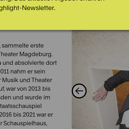
ghlight-Newsletter.
e, sammelte erste
Theater Magdeburg.
a und absolvierte dort
2011 nahm er sein
r Musik und Theater
f, war von 2013 bis
esden und wurde im
taatsschauspiel
2016 bis 2021 war er
r Schauspielhaus,