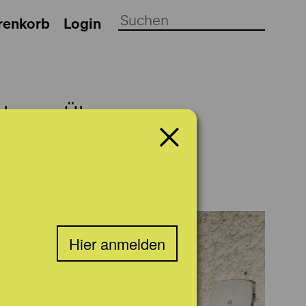
renkorb
Login
ch
Über uns
Hier anmelden