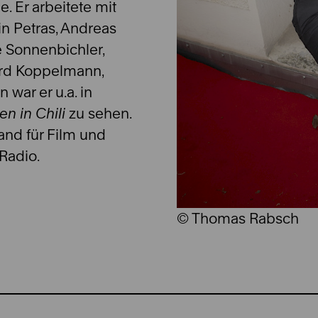
. Er arbeitete mit
n Petras, Andreas
 Sonnenbichler,
ard Koppelmann,
 war er u.a. in
n in Chili
zu sehen.
and für Film und
Radio.
© Thomas Rabsch