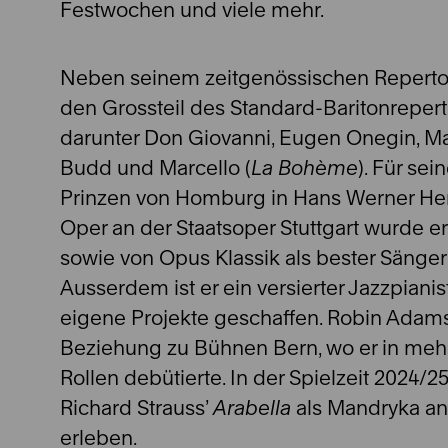
Festwochen und viele mehr.
Neben seinem zeitgenössischen Reperto
den Grossteil des Standard-Baritonreper
darunter Don Giovanni, Eugen Onegin, Ma
Budd und Marcello (
La Bohème
). Für se
Prinzen von Homburg in Hans Werner He
Oper an der Staatsoper Stuttgart wurde e
sowie von Opus Klassik als bester Sänger
Ausserdem ist er ein versierter Jazzpiani
eigene Projekte geschaffen. Robin Adams
Beziehung zu Bühnen Bern, wo er in meh
Rollen debütierte. In der Spielzeit 2024/2
Richard Strauss’
Arabella
als Mandryka an
erleben.