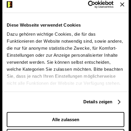
jederzeit online erhältlich. Ab dem 11. August
sind wir wieder persönlich für Sie da.
Bleiben Sie immer auf dem
Laufenden und sichern Sie sich
Kasse/Information
031 329 52 52
Diese Webseite verwendet Cookies
Zentrale
031 329 51 11
jeden Monat die Chance auf 50 %
Dazu gehören wichtige Cookies, die für das
kasse@buehnenbern.ch
Funktionieren der Website notwendig sind, sowie andere,
Rabatt auf zwei Tickets für eine
die nur für anonyme statistische Zwecke, für Komfort-
ausgewählte Vorstellung. Das
Einstellungen oder zur Anzeige personalisierter Inhalte
Newsletter abonnieren
aktuelle Angebot erfahren Sie
verwendet werden. Sie können selbst entscheiden,
welche Kategorien Sie zulassen möchten. Bitte beachten
jeweils in unserem Highlight-
Monatsspielplan (Leporello)
Sie, dass je nach Ihren Einstellungen möglicherweise
Newsletter.
nicht alle Funktionen der Website zur Verfügung stehen.
Saisonbroschüren 2026/27
Details zeigen
Kulturkuvert
Hier anmelden
Alle zulassen