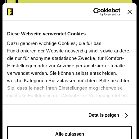
Unsere Billettkasse bleibt bis einschliesslich
10. August geschlossen. Tickets sind
Bleiben Sie immer auf dem
jederzeit online erhältlich. Ab dem 11. August
sind wir wieder persönlich für Sie da.
Laufenden und sichern Sie sich
Diese Webseite verwendet Cookies
jeden Monat die Chance auf 50 %
Kasse/Information
031 329 52 52
Dazu gehören wichtige Cookies, die für das
Rabatt auf zwei Tickets für eine
Zentrale
031 329 51 11
Funktionieren der Website notwendig sind, sowie andere,
ausgewählte Vorstellung. Das
kasse@buehnenbern.ch
die nur für anonyme statistische Zwecke, für Komfort-
aktuelle Angebot erfahren Sie
Einstellungen oder zur Anzeige personalisierter Inhalte
verwendet werden. Sie können selbst entscheiden,
jeweils in unserem Highlight-
Newsletter abonnieren
welche Kategorien Sie zulassen möchten. Bitte beachten
Newsletter.
Sie, dass je nach Ihren Einstellungen möglicherweise
Monatsspielplan (Leporello)
nicht alle Funktionen der Website zur Verfügung stehen.
Saisonbroschüren 2026/27
Hier anmelden
Details zeigen
Kulturkuvert
Alle zulassen