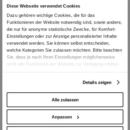
Matineekonzert
Diese Webseite verwendet Cookies
Dazu gehören wichtige Cookies, die für das
Funktionieren der Website notwendig sind, sowie andere,
Tickets
die nur für anonyme statistische Zwecke, für Komfort-
Einstellungen oder zur Anzeige personalisierter Inhalte
CHF 20
verwendet werden. Sie können selbst entscheiden,
welche Kategorien Sie zulassen möchten. Bitte beachten
Sie, dass je nach Ihren Einstellungen möglicherweise
nicht alle Funktionen der Website zur Verfügung stehen.
Saisonauftakt
Berner 
Details zeigen
Openair-Konzert auf
Als
Alle zulassen
dem Bundesplatz
Zar
Anpassen
Bundesplatz
Casino