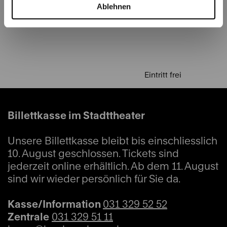
22.08.2026
03.09.
Ablehnen
Eintritt frei
Billettkasse im Stadttheater
Unsere Billettkasse bleibt bis einschliesslich
10. August geschlossen. Tickets sind
jederzeit online erhältlich. Ab dem 11. August
sind wir wieder persönlich für Sie da.
Kasse/Information
031 329 52 52
Zentrale
031 329 51 11