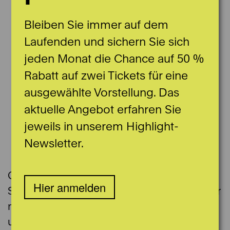
Bleiben Sie immer auf dem
Laufenden und sichern Sie sich
jeden Monat die Chance auf 50 %
Rabatt auf zwei Tickets für eine
ausgewählte Vorstellung. Das
aktuelle Angebot erfahren Sie
jeweils in unserem Highlight-
Newsletter.
© Caspar Martig
György Zerkula wurde 1986 in
Hier anmelden
Siebenbürgen geboren. Er stammt aus einer
musikalischen Familie mit langer Tradition
und erhielt seinen ersten Geigenunterricht