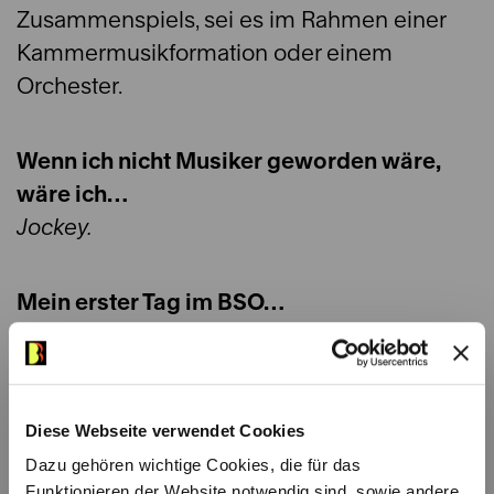
Zusammenspiels, sei es im Rahmen einer
Kammermusikformation oder einem
Orchester.
Wenn ich nicht Musiker geworden wäre,
wäre ich…
Jockey.
Mein erster Tag im BSO…
Ich war sehr erfreut und fasziniert von dem
hohen Niveau und dem präzisen, klaren
Spiel der Streicher.
Diese Webseite verwendet Cookies
Dazu gehören wichtige Cookies, die für das
Mein Lieblingskomponist…
Funktionieren der Website notwendig sind, sowie andere,