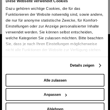
Diese Webseite verwendet Cookies
Bachelor of Dance fort. In der Spielzeit
Dazu gehören wichtige Cookies, die für das
2025/26 ist Ise Frederique Meijer Apprentice
Funktionieren der Website notwendig sind, sowie andere,
bei Bern Ballett.
die nur für anonyme statistische Zwecke, für Komfort-
Einstellungen oder zur Anzeige personalisierter Inhalte
verwendet werden. Sie können selbst entscheiden,
welche Kategorien Sie zulassen möchten. Bitte beachten
Sie, dass je nach Ihren Einstellungen möglicherweise
Billettkasse im Stadttheater
nicht alle Funktionen der Website zur Verfügung stehen.
Unsere Billettkasse bleibt bis einschliesslich
10. August geschlossen. Tickets sind
Details zeigen
jederzeit online erhältlich. Ab dem 11. August
sind wir wieder persönlich für Sie da.
Alle zulassen
Kasse/Information
031 329 52 52
Anpassen
Zentrale
031 329 51 11
kasse@buehnenbern.ch
Ablehnen