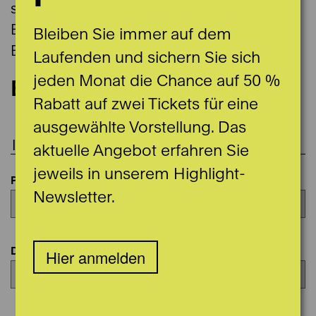
sowie im Saison-Programm Schauspiel,
Ballett, Oper und im Saison-Programm des
Bleiben Sie immer auf dem
Berner Symphonieorchesters.
Laufenden und sichern Sie sich
jeden Monat die Chance auf 50 %
Bestellformular
Rabatt auf zwei Tickets für eine
ausgewählte Vorstellung. Das
Ihre Produktionen
aktuelle Angebot erfahren Sie
jeweils in unserem Highlight-
Paket
Newsletter.
Datum oder Coupon
Hier anmelden