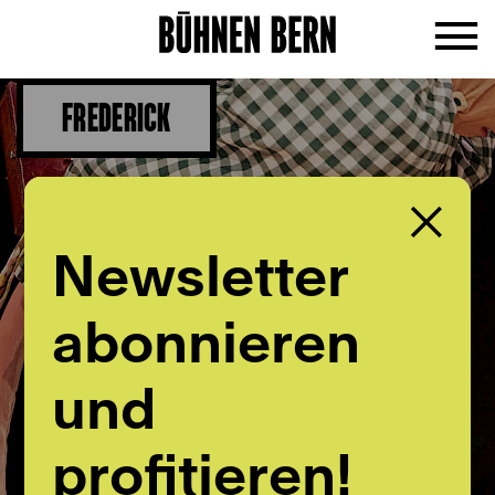
FREDERICK
Newsletter
abonnieren
und
profitieren!