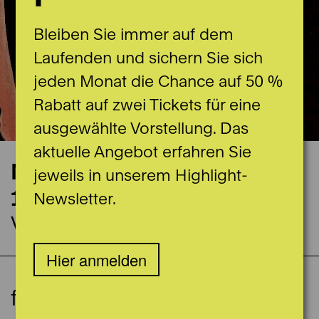
Bleiben Sie immer auf dem
Laufenden und sichern Sie sich
jeden Monat die Chance auf 50 %
Rabatt auf zwei Tickets für eine
ausgewählte Vorstellung. Das
aktuelle Angebot erfahren Sie
Nächste Vorstellung
jeweils in unserem Highlight-
12.11.2023
Newsletter.
Vidmar 2
Hier anmelden
ca. 35 Minuten ohne Pause
Relaxed Performance
frei nach dem Bilderbuch
Ab 4 Jahren