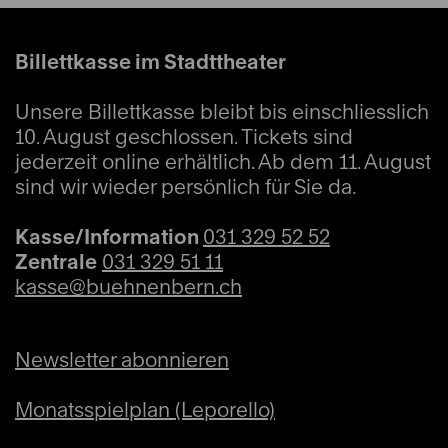
Billettkasse im Stadttheater
Sa
15:00
09.12.2023
Unsere Billettkasse bleibt bis einschliesslich
Vidmar 2
10. August geschlossen. Tickets sind
Schauspiel
jederzeit online erhältlich. Ab dem 11. August
Frederick
sind wir wieder persönlich für Sie da.
Kasse/Information
031 329 52 52
Relaxed Performance
Zentrale
031 329 51 11
Ab 4 Jahren
kasse@buehnenbern.ch
Schulvorstellung
Newsletter abonnieren
Ausverkauft
Restkarten ggf. an der Abendkasse
Monatsspielplan (Leporello)