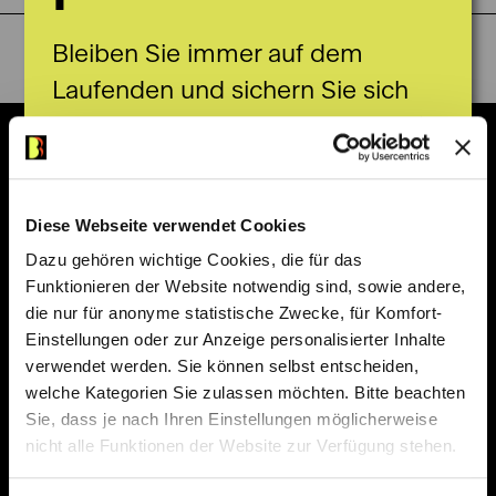
Bleiben Sie immer auf dem
Laufenden und sichern Sie sich
jeden Monat die Chance auf 50 %
Billettkasse im Stadttheater
Rabatt auf zwei Tickets für eine
ausgewählte Vorstellung. Das
Unsere Billettkasse bleibt bis einschliesslich
Diese Webseite verwendet Cookies
aktuelle Angebot erfahren Sie
10. August geschlossen. Tickets sind
Dazu gehören wichtige Cookies, die für das
jederzeit online erhältlich. Ab dem 11. August
jeweils in unserem Highlight-
Funktionieren der Website notwendig sind, sowie andere,
sind wir wieder persönlich für Sie da.
Newsletter.
die nur für anonyme statistische Zwecke, für Komfort-
Einstellungen oder zur Anzeige personalisierter Inhalte
Kasse/Information
031 329 52 52
verwendet werden. Sie können selbst entscheiden,
Zentrale
031 329 51 11
welche Kategorien Sie zulassen möchten. Bitte beachten
Hier anmelden
kasse@buehnenbern.ch
Sie, dass je nach Ihren Einstellungen möglicherweise
nicht alle Funktionen der Website zur Verfügung stehen.
Newsletter abonnieren