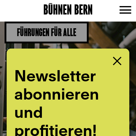
FÜHRUNGEN FÜR ALLE
Newsletter
abonnieren
und
profitieren!