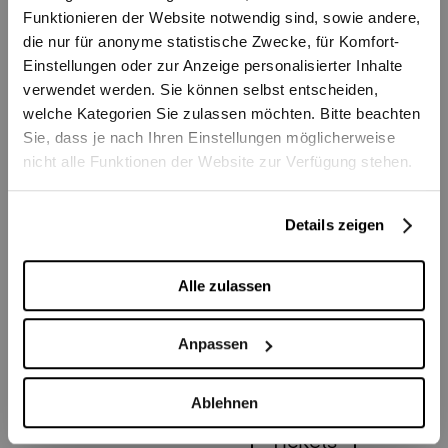
Funktionieren der Website notwendig sind, sowie andere,
die nur für anonyme statistische Zwecke, für Komfort-
Tickets
Einstellungen oder zur Anzeige personalisierter Inhalte
verwendet werden. Sie können selbst entscheiden,
CHF 5 - 8
welche Kategorien Sie zulassen möchten. Bitte beachten
Sie, dass je nach Ihren Einstellungen möglicherweise
Sa
11:00
nicht alle Funktionen der Website zur Verfügung stehen.
07.11.2026
Stadttheater
© Marvin Mears
© Marvi
Sonderveranstaltungen
Details zeigen
Sonderveranstaltungen
Sonderv
Führung für Kinder und
Milonga del Teatro
Zyti
Familien
Alle zulassen
Anpassen
Info
Stadttheater Foyer
Stadt
26.10.2026 - 03.05.2027
06.03.
Ab 5 Jahren
Ablehnen
Tickets