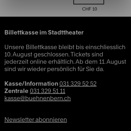
Tickets
CHF 10
CHF 5 - 8
Billettkasse im Stadttheater
Sa
11:00
21.11.2026
Ganzes Haus
Unsere Billettkasse bleibt bis einschliesslich
10. August geschlossen. Tickets sind
Sonderveranstaltungen
jederzeit online erhältlich. Ab dem 11. August
Öffentliche Führung
sind wir wieder persönlich für Sie da.
Info
Kasse/Information
031 329 52 52
Zentrale
031 329 51 11
kasse@buehnenbern.ch
Tickets
Newsletter abonnieren
CHF 5 - 8