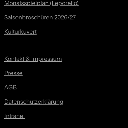
Monatsspielplan (Leporello)
Sa
11:00
12.12.2026
Stadttheater
Saisonbroschüren 2026/27
Sonderveranstaltungen
Kulturkuvert
Kinderführung mit allen
Sinnen
Kontakt & Impressum
Info
Ab 7 Jahren
Presse
AGB
Tickets
Datenschutzerklärung
CHF 5 - 8
Intranet
Sa
11:00