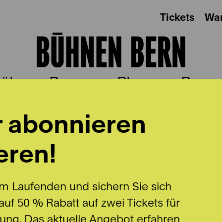
Tickets
Wa
ühnen Bern
Plus
Besu
r abonnieren
ALLE
eren!
m Laufenden und sichern Sie sich
uf 50 % Rabatt auf zwei Tickets für
lung. Das aktuelle Angebot erfahren