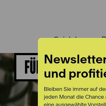
Spielplan
B
Newslette
FÜHRUNGEN FÜR 
und profiti
Bleiben Sie immer auf de
jeden Monat die Chance a
eine ausgewählte Vorstel