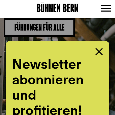
FÜHRUNGEN FÜR ALLE
Newsletter
abonnieren
und
profitieren!