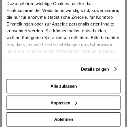
Dazu gehören wichtige Cookies, die für das
Funktionieren der Website notwendig sind, sowie andere,
die nur für anonyme statistische Zwecke, für Komfort-
Einstellungen oder zur Anzeige personalisierter Inhalte
Tickets
verwendet werden. Sie können selbst entscheiden,
CHF 5 - 8
welche Kategorien Sie zulassen möchten. Bitte beachten
Sie, dass je nach Ihren Einstellungen möglicherweise
nicht alle Funktionen der Website zur Verfügung stehen.
Sa
11:00
07.11.2026
Stadttheater
Details zeigen
© Marvin Mears
© Marvi
Sonderveranstaltungen
Sonderveranstaltungen
Sonderv
Führung für Kinder und
Alle zulassen
Milonga del Teatro
Zyti
Familien
Anpassen
Info
Stadttheater Foyer
Stadt
26.10.2026 - 03.05.2027
06.03.
Ablehnen
Ab 5 Jahren