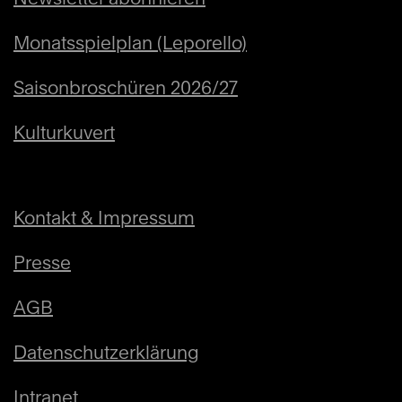
Monatsspielplan (Leporello)
Sa
11:00
12.12.2026
Stadttheater
Saisonbroschüren 2026/27
Sonderveranstaltungen
Kulturkuvert
Kinderführung mit allen
Sinnen
Kontakt & Impressum
Info
Ab 7 Jahren
Presse
AGB
Tickets
Datenschutzerklärung
CHF 5 - 8
Intranet