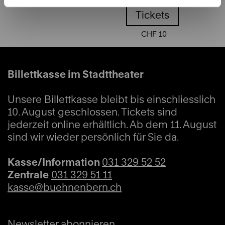
Tickets
Tickets
CHF 10
CHF 5 - 8
Billettkasse im Stadttheater
Sa
11:00
21.11.2026
Ganzes Haus
Unsere Billettkasse bleibt bis einschliesslich
10. August geschlossen. Tickets sind
Sonderveranstaltungen
jederzeit online erhältlich. Ab dem 11. August
Öffentliche Führung
sind wir wieder persönlich für Sie da.
Info
Kasse/Information
031 329 52 52
Zentrale
031 329 51 11
kasse@buehnenbern.ch
Tickets
Newsletter abonnieren
CHF 5 - 8