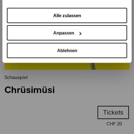
Alle zulassen
Anpassen
Ablehnen
Schauspiel
Chrüsimüsi
Tickets
CHF 20