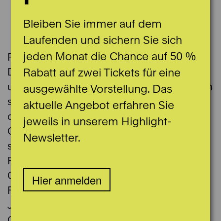
Bleiben Sie immer auf dem
© Benjamin Ruffieux
Laufenden und sichern Sie sich
jeden Monat die Chance auf 50 %
Rudy Decelière wurde 1979 in Tassin-la-
Rabatt auf zwei Tickets für eine
Demi-Lune (Frankreich) geboren und lebt
und arbeitet in Genf. Dort absolvierte er auch
ausgewählte Vorstellung. Das
seine Ausbildung an der École Supérieure
aktuelle Angebot erfahren Sie
des Beaux-Arts de Genève (heute HEAD –
jeweils in unserem Highlight-
Genève). Seine Werke werden in Museen
Newsletter.
sowie in öffentlichen oder natürlichen
Räumen präsentiert (Pavillon de la Danse,
Genf; Musée des Beaux-Arts du Locle;
Hier anmelden
Ferme Asile, Sion; Ural-Biennale,
Jekaterinburg; CERN; EPFL; Kunstmuseum
Olten; Abbatiale de Bellelay; Bex & Arts).