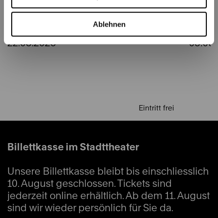
Ablehnen
Bundesplatz
Casino
22.08.2026
03.09.
Eintritt frei
Billettkasse im Stadttheater
Unsere Billettkasse bleibt bis einschliesslich
10. August geschlossen. Tickets sind
jederzeit online erhältlich. Ab dem 11. August
sind wir wieder persönlich für Sie da.