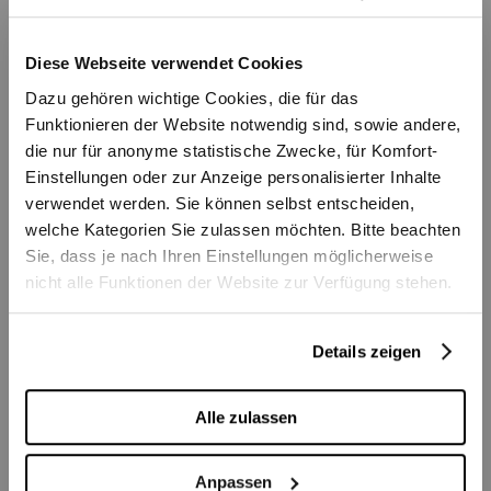
György Zerkula
Violine
Diese Webseite verwendet Cookies
Stefan Meier
Violine
Dazu gehören wichtige Cookies, die für das
Julia Malkova
Viola
Funktionieren der Website notwendig sind, sowie andere,
Eva Lüthi
Violoncello
die nur für anonyme statistische Zwecke, für Komfort-
Einstellungen oder zur Anzeige personalisierter Inhalte
verwendet werden. Sie können selbst entscheiden,
welche Kategorien Sie zulassen möchten. Bitte beachten
Sie, dass je nach Ihren Einstellungen möglicherweise
nicht alle Funktionen der Website zur Verfügung stehen.
Details zeigen
Saisonauftakt
Berner 
Alle zulassen
Openair-Konzert auf
Als
dem Bundesplatz
Zar
Anpassen