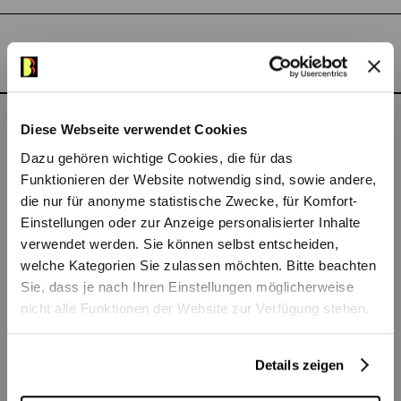
beiden Ensembles zwei choreografische
Arbeiten entstanden, die nun gemeinsam
Night Shining Clouds
Sponsor*innen
auf Tour gehen:
Night Shining Clouds
von
Marioenrico D’Angelo und
Vanishing Point
von Rachelle Anaïs Scott. Vom 5. bis 29. März
Diese Webseite verwendet Cookies
Vanishing Point
2026 findet bereits die zwanzigste Ausgabe
Trailer: Swiss Mix - Vanishing Point
Das könnte Ihnen auch
Trailer:
Dazu gehören wichtige Cookies, die für das
von Steps statt.
gefallen
Funktionieren der Website notwendig sind, sowie andere,
die nur für anonyme statistische Zwecke, für Komfort-
© Gregory Batardon
© Grego
Einstellungen oder zur Anzeige personalisierter Inhalte
verwendet werden. Sie können selbst entscheiden,
Night Shining Clouds
welche Kategorien Sie zulassen möchten. Bitte beachten
Sie, dass je nach Ihren Einstellungen möglicherweise
Choreografie
Marioenrico D'Angelo
(NEXT
nicht alle Funktionen der Website zur Verfügung stehen.
STEPS-Artist)
Bühne
Verena Hemmerlein
Details zeigen
Kostüme
Irina Shaposhnikova