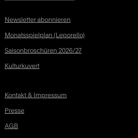
Dan Marginean
Klavier
Vera Hiltbrunner
Gesang und Moderation
Newsletter abonnieren
Monatsspielplan (Leporello)
Saisonbroschüren 2026/27
Kulturkuvert
Kontakt & Impressum
Presse
AGB