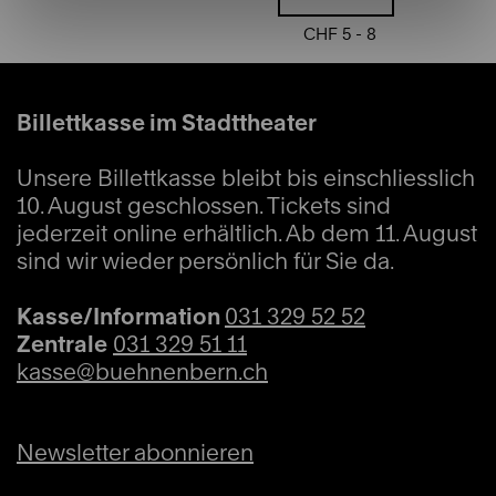
Mo
18:00
CHF 5 - 8
15.03.2027
Stadttheater Foyer
Sonderveranstaltungen
Milonga del Teatro
Billettkasse im Stadttheater
Unsere Billettkasse bleibt bis einschliesslich
10. August geschlossen. Tickets sind
jederzeit online erhältlich. Ab dem 11. August
Tickets
sind wir wieder persönlich für Sie da.
CHF 10
Kasse/Information
031 329 52 52
Zentrale
031 329 51 11
kasse@buehnenbern.ch
Mo
18:00
03.05.2027
Stadttheater Foyer
Sonderveranstaltungen
Newsletter abonnieren
Milonga del Teatro