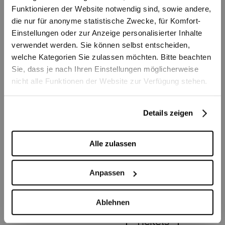
18 – 19 Practica (auch für Tango-Neugierige
Funktionieren der Website notwendig sind, sowie andere,
Montag 07.12.26 mit DJ Marco Canavero
Tickets
die nur für anonyme statistische Zwecke, für Komfort-
zum Schnuppern geeignet)
Einstellungen oder zur Anzeige personalisierter Inhalte
CHF 10
Montag 15.03.27
verwendet werden. Sie können selbst entscheiden,
19 – 22 Milonga
welche Kategorien Sie zulassen möchten. Bitte beachten
Mo
18:00
Sie, dass je nach Ihren Einstellungen möglicherweise
Montag 03.05.27
07.12.2026
nicht alle Funktionen der Website zur Verfügung stehen.
Stadttheater Foyer
Eintritt: 10.- (Tickets erhältlich im Vorverkauf
Sonderveranstaltungen
und an der Tageskasse. Ab 19:00 Uhr nur
Weitere Infos:
Details zeigen
Milonga del Teatro
noch Barzahlung möglich.)
Sonderveranstaltungen
Sonderv
fabienne.biever@buehnenbern.ch
Führungen für alle
Zyti
Alle zulassen
Anpassen
Stadttheater
Stadt
Tickets
17.10.2026 - 29.05.2027
06.03.
CHF 10
Ablehnen
Tickets