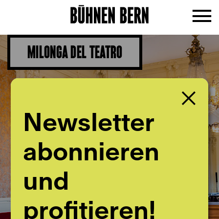
MILONGA DEL TEATRO
Newsletter
abonnieren
und
profitieren!