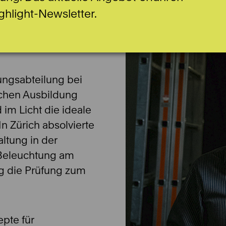
ghlight-Newsletter.
tungsabteilung bei
schen Ausbildung
d im Licht die ideale
n Zürich absolvierte
ltung in der
r Beleuchtung am
rg die Prüfung zum
epte für