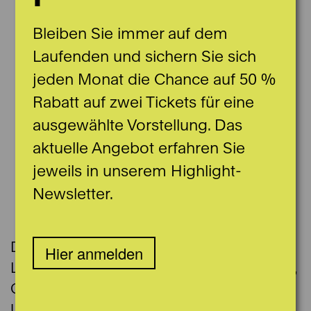
Bleiben Sie immer auf dem
Laufenden und sichern Sie sich
jeden Monat die Chance auf 50 %
Rabatt auf zwei Tickets für eine
ausgewählte Vorstellung. Das
aktuelle Angebot erfahren Sie
jeweils in unserem Highlight-
Newsletter.
Dominik Kilchmann wuchs im Kanton
Hier anmelden
Luzern auf. Er studierte Theaterwissenschaft,
Germanistik und Digital Humanities an der
Universität Bern und arbeitete als