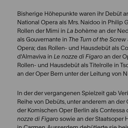
Bisherige Höhepunkte waren ihr Debüt an
National Opera als Mrs. Naidoo in Philip 
Rollen der Mimi in
La bohème
an der Ned
als Gouvernante in
The Turn of the Screw
Opera; das Rollen- und Hausdebüt als C
d'Almaviva in
Le nozze di Figaro
an der O
Rollen- und Hausdebüt als Titelrolle in 
an der Oper Bern unter der Leitung von Ni
In der der vergangenen Spielzeit gab Ver
Reihe von Debüts, unter anderem an der 
der Komischen Oper Berlin als Contessa 
nozze di Figaro
sowie an der Staatsoper 
in
Carmen
. Ausserdem debütierte sie be