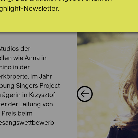
ghlight-Newsletter.
studios der
llen wie Anna in
ino in der
rkörperte. Im Jahr
Young Singers Project
rägerin in Krzysztof
er der Leitung von
 Preis beim
esangswettbewerb