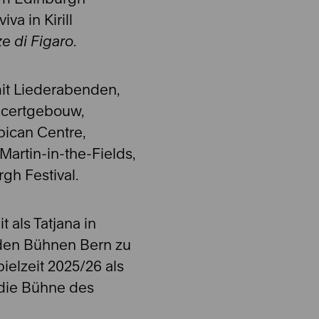
va in Kirill
e di Figaro
.
it Liederabenden,
ncertgebouw,
bican Centre,
Martin-in-the-Fields,
gh Festival.
 als Tatjana in
den Bühnen Bern zu
pielzeit 2025/26 als
die Bühne des