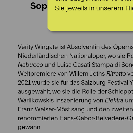
Sopran
Sie jeweils in unserem Hi
Verity Wingate ist Absolventin des Opern
Niederländischen Nationaloper, wo sie Ro
Nabucco
und Luisa Casati Stampa di Sonc
Weltpremiere von Willem Jeths
Ritratto
ve
2021 wurde sie für das Salzburg Festival 
ausgewählt, wo sie die Rolle der Schleppt
Warlikowskis Inszenierung von
Elektra
unt
Franz Welser-Möst sang und den zweiten
renommierten Hans-Gabor-Belvedere-G
gewann.