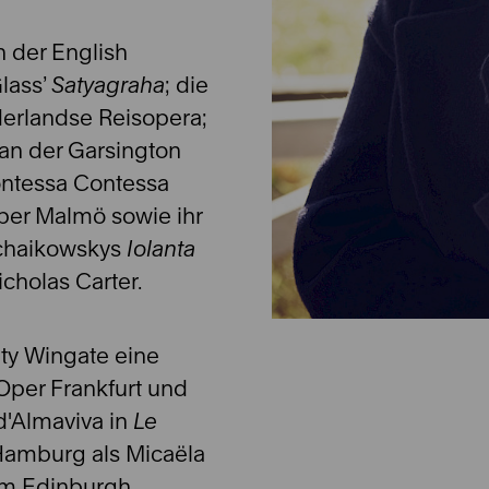
 der English
Glass’
Satyagraha
; die
erlandse Reisopera;
an der Garsington
ontessa Contessa
per Malmö sowie ihr
Tschaikowskys
Iolanta
cholas Carter.
ity Wingate eine
Oper Frankfurt und
d'Almaviva in
Le
Hamburg als Micaëla
im Edinburgh