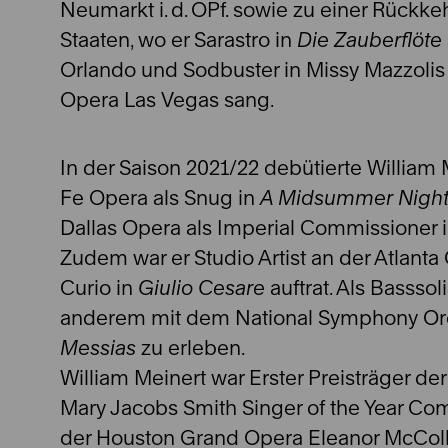
Neumarkt i. d. OPf. sowie zu einer Rückkeh
Staaten, wo er Sarastro in
Die Zauberflöte
Orlando und Sodbuster in Missy Mazzoli
Opera Las Vegas sang.
In der Saison 2021/22 debütierte William 
Fe Opera als Snug in
A Midsummer Nigh
Dallas Opera als Imperial Commissioner 
Zudem war er Studio Artist an der Atlanta 
Curio in
Giulio Cesare
auftrat. Als Basssol
anderem mit dem National Symphony Orc
Messias
zu erleben.
William Meinert war Erster Preisträger de
Mary Jacobs Smith Singer of the Year Co
der Houston Grand Opera Eleanor McCol