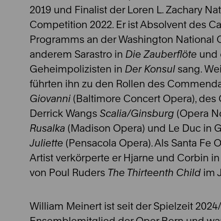
2019 und Finalist der Loren L. Zachary Nat
Competition 2022. Er ist Absolvent des Caf
Programms an der Washington National O
anderem Sarastro in
Die Zauberflöte
und
Geheimpolizisten in
Der Konsul
sang. We
führten ihn zu den Rollen des Commenda
Giovanni
(Baltimore Concert Opera), des
Derrick Wangs
Scalia/Ginsburg
(Opera No
Rusalka
(Madison Opera) und Le Duc in
Juliette
(Pensacola Opera). Als Santa Fe 
Artist verkörperte er Hjarne und Corbin i
von Poul Ruders
The Thirteenth Child
im 
William Meinert ist seit der Spielzeit 2024
Ensemblemitglied der Oper Bern und war u