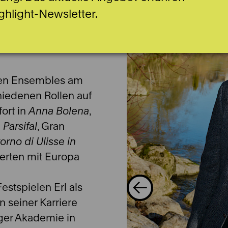
ghlight-Newsletter.
ngen Ensembles am
hiedenen Rollen auf
ort in
Anna Bolena
,
n
Parsifal
, Gran
itorno di Ulisse in
zerten mit Europa
estspielen Erl als
n seiner Karriere
nger Akademie in