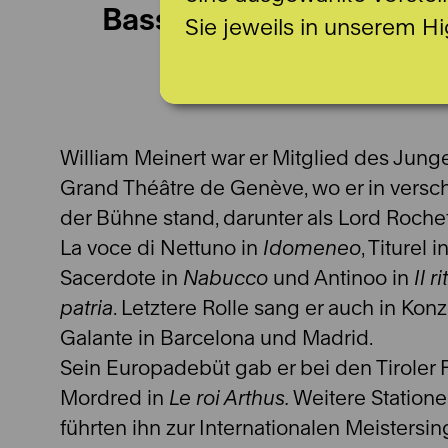
Bass
Sie jeweils in unserem Hi
William Meinert war er Mitglied des Ju
Grand Théâtre de Genève, wo er in versc
der Bühne stand, darunter als Lord Rochef
La voce di Nettuno in
Idomeneo
, Titurel i
Sacerdote in
Nabucco
und Antinoo in
Il r
patria
. Letztere Rolle sang er auch in Kon
Galante in Barcelona und Madrid.
Sein Europadebüt gab er bei den Tiroler F
Mordred in
Le roi Arthus.
Weitere Statione
führten ihn zur Internationalen Meistersi