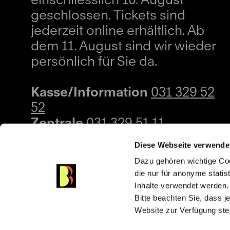
geschlossen. Tickets sind
jederzeit online erhältlich. Ab
dem 11. August sind wir wieder
persönlich für Sie da.
Kasse/Information
031 329 52
52
Zentrale
031 329 51 11
kasse@buehnenbern.ch
Diese Webseite verwende
Dazu gehören wichtige Coo
die nur für anonyme statis
Inhalte verwendet werden.
Bitte beachten Sie, dass j
Website zur Verfügung ste