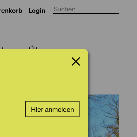
renkorb
Login
ch
Über uns
Hier anmelden