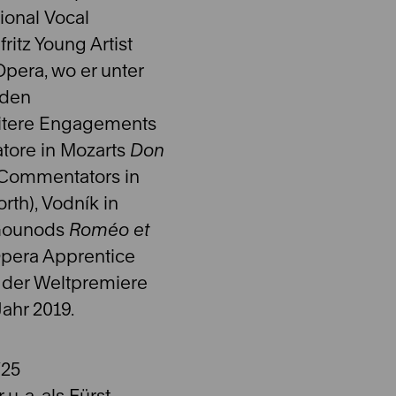
ional Vocal
ritz Young Artist
pera, wo er unter
 den
itere Engagements
tore in Mozarts
Don
 Commentators in
rth), Vodník in
 Gounods
Roméo et
Opera Apprentice
n der Weltpremiere
Jahr 2019.
/25
. a. als Fürst