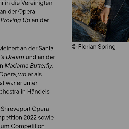
r in die Vereinigten
an der Opera
s
Proving Up
an der
© Florian Spring
Meinert an der Santa
t’s Dream
und an der
in
Madama Butterfly
.
Opera, wo er als
ist war er unter
hestra in Händels
r Shreveport Opera
mpetition 2022 sowie
lum Competition