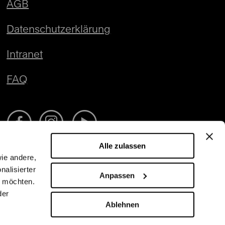
AGB
Datenschutzerklärung
Intranet
FAQ
Alle zulassen
wie andere,
nalisierter
Anpassen
n möchten.
der
Ablehnen