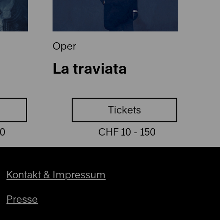
Oper
Op
La traviata
Op
Tickets
50
CHF 10 - 150
Kontakt & Impressum
Presse