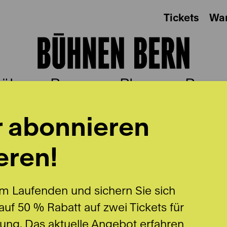
Tickets
Wa
ühnen Bern
Plus
Besu
r abonnieren
eren!
T
m Laufenden und sichern Sie sich
uf 50 % Rabatt auf zwei Tickets für
lung. Das aktuelle Angebot erfahren