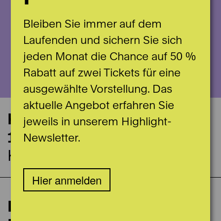
Bleiben Sie immer auf dem
Laufenden und sichern Sie sich
jeden Monat die Chance auf 50 %
Rabatt auf zwei Tickets für eine
ausgewählte Vorstellung. Das
aktuelle Angebot erfahren Sie
Konzerttermin
jeweils in unserem Highlight-
10.05.2027
Newsletter.
Konsibern
Hier anmelden
9. Kammermusikkonzert
Liederabend mit Julian
Spieldaten