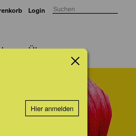
renkorb
Login
ch
Über uns
Hier anmelden